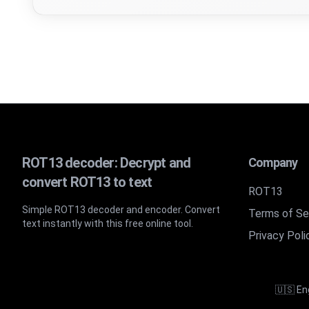
ROT13エンコー
ROT13（13文字ローテーション）は、シンプルな文
ROT13エンコー
ROT13エンコーダーの使用は簡単です：1)「エンコ
ROT13デコーダ
ROT13 decoder: Decrypt and
Company
ROT13デコーダーも同様に簡単です：1)「デコード」
convert ROT13 to text
オンラインROT1
ROT13
Simple ROT13 decoder and encoder. Convert
Terms of Se
text instantly with this free online tool.
当ツールは完全無料で、インストール不要、リアルタイム
Privacy Poli
ROT13とシーザ
ROT13はシーザー暗号の特殊なケースです。シーザー暗
🇺🇸 En
対応しているエン