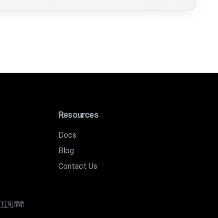
13エンコーダーとデコーダーの機能を提供します。
) エンコード結果が即座に表示されます。大文字小文字を保持し
Resources
3) 元のテキストが表示されます。ROT13の対称性により、エ
？
Docs
Blog
字暗号化）とROT18（複合）をサポートし、様々なエンコー
Contact Us
文字の固定シフトを使用します。13という数字は26文字のアル
🇮🇳 हिंदी
ドは？