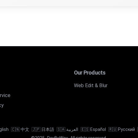
ダー/デコーダーとは？
字置換暗号です。当ツールは文字と数字の暗号化に対応し、ROT
ダーの使い方は？
ード」モードを選択；2) 入力フィールドにテキストを入力；3
ーの使い方は？
Our Products
モードを選択；2) ROT13エンコードされたテキストを入力；
3ツールを選ぶ理由は
Web Edit & Blur
rvice
変換を提供します。標準のROT13暗号化に加え、ROT5（数
cy
ー暗号の関係は？
号が1-25文字のシフトに対応するのに対し、ROT13は13
glish
🇨🇳 中文
🇯🇵 日本語
🇸🇦 العربية
🇪🇸 Español
🇷🇺 Русский
コード/デコードモー